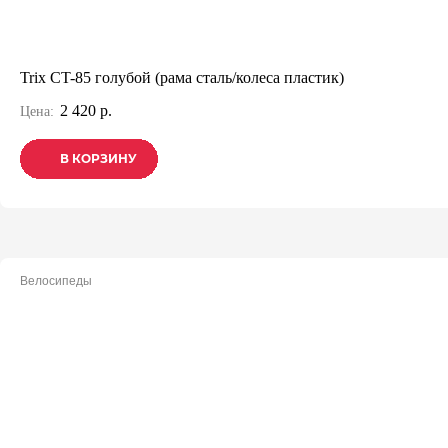
Trix CT-85 голубой (рама сталь/колеса пластик)
2 420 р.
Цена:
В КОРЗИНУ
В КОРЗИНУ
В КОРЗИНУ
Велосипеды