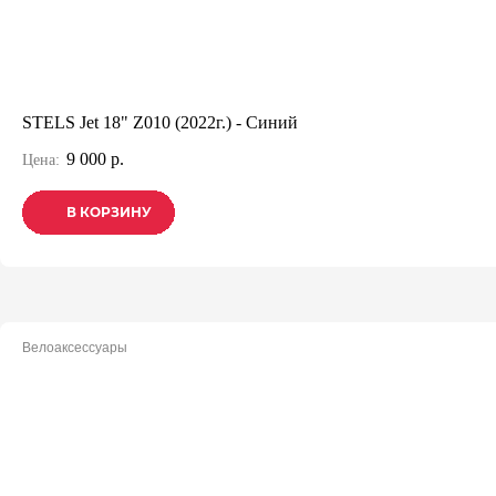
STELS Jet 18" Z010 (2022г.) - Синий
9 000 р.
Цена:
В КОРЗИНУ
В КОРЗИНУ
В КОРЗИНУ
Велоаксессуары