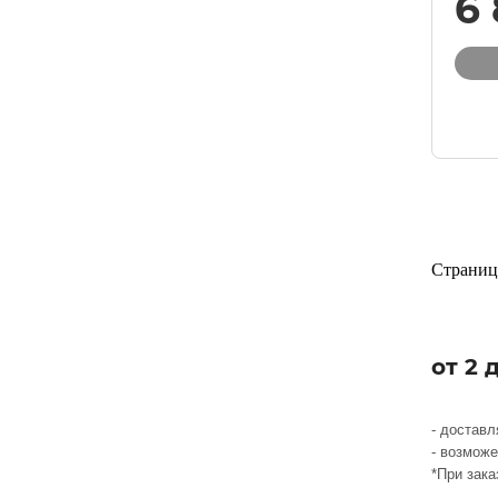
6
Страниц
от 2 
- достав
- возможе
*При зака