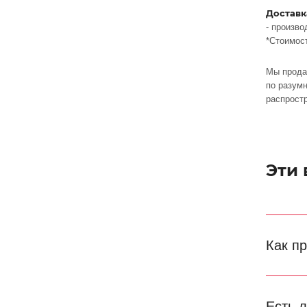
Доставк
- произво
*Стоимос
Мы прода
по разумн
распрост
Эти
Как п
Есть 