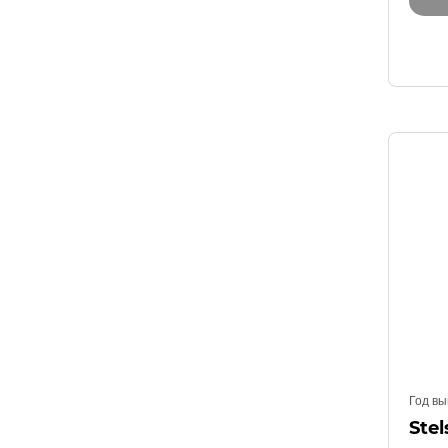
Год вы
Stel