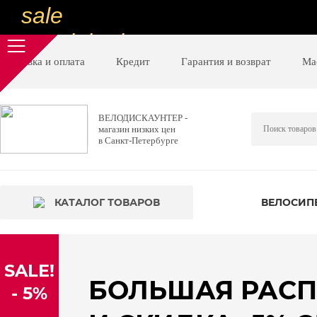
sale
special price
sale
Доставка и оплата
Кредит
Гарантия и возврат
Ма
ну очень
низкие цены
ВЕЛОДИСКАУНТЕР -
магазин низких цен
вот дешево
в Санкт-Петербурге
sale
special price
КАТАЛОГ ТОВАРОВ
ВЕЛОСИП
sale
дешевле уже не будет
SALE!
sale
БОЛЬШАЯ РАС
- 5%
надо брать