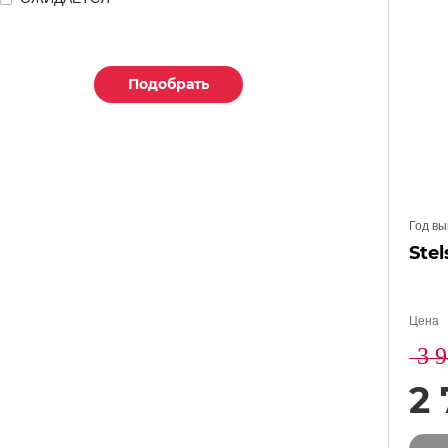
Подобрать
Подобрать
Подобрать
Год вы
Stel
Цена
3 
2