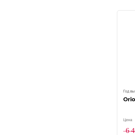
Год вы
Orio
Цена
6 