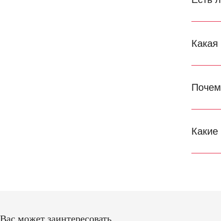
Какая
Почем
Какие
Вас может заинтересовать