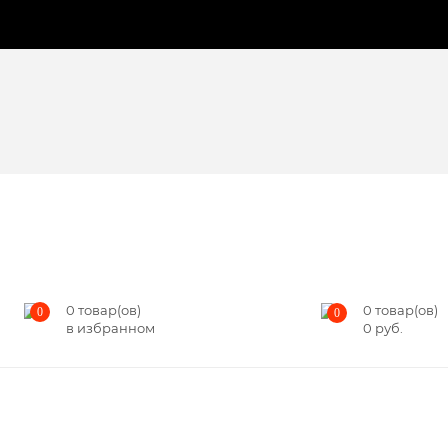
0
товар(ов)
0
товар(ов)
0
0
в избранном
0
руб.