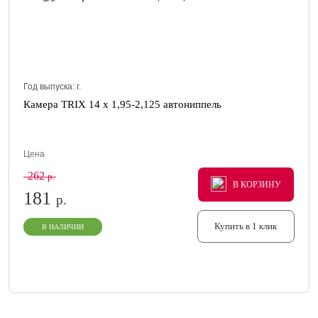
Год выпуска:
г.
Камера TRIX 14 x 1,95-2,125 автониппель
Цена
262
р.
В КОРЗИНУ
В КОРЗИНУ
В КОРЗИНУ
181
р.
Купить в 1 клик
В НАЛИЧИИ