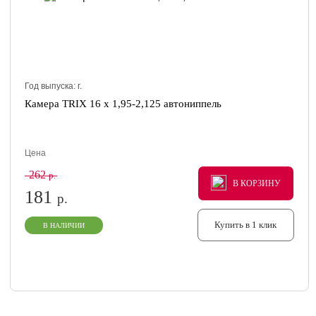
Год выпуска:
г.
Камера TRIX 16 x 1,95-2,125 автониппель
Цена
262
р.
В КОРЗИНУ
В КОРЗИНУ
В КОРЗИНУ
181
р.
Купить в 1 клик
В НАЛИЧИИ