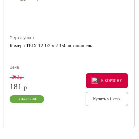
Год выпуска:
г.
Камера TRIX 12 1/2 x 2 1/4 автониппель
Цена
262
р.
В КОРЗИНУ
В КОРЗИНУ
В КОРЗИНУ
181
р.
Купить в 1 клик
В НАЛИЧИИ