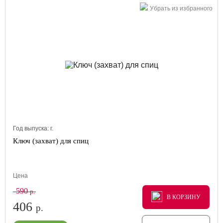
Убрать из избранного
Год выпуска:
г.
Ключ (захват) для спиц
Цена
590
р.
В КОРЗИНУ
В КОРЗИНУ
В КОРЗИНУ
406
р.