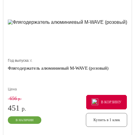
Год выпуска:
г.
Флягодержатель алюминиевый M-WAVE (розовый)
Цена
656
р.
В КОРЗИНУ
В КОРЗИНУ
В КОРЗИНУ
451
р.
Купить в 1 клик
В НАЛИЧИИ