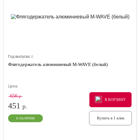
Год выпуска:
г.
Флягодержатель алюминиевый M-WAVE (белый)
Цена
656
р.
В КОРЗИНУ
В КОРЗИНУ
В КОРЗИНУ
451
р.
Купить в 1 клик
В НАЛИЧИИ