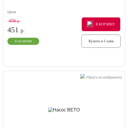
Цена
656
р.
В КОРЗИНУ
В КОРЗИНУ
В КОРЗИНУ
451
р.
Купить в 1 клик
В НАЛИЧИИ
Убрать из избранного