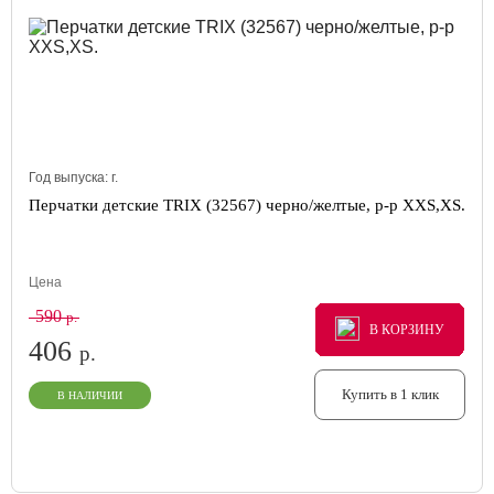
Год выпуска:
г.
Перчатки детские TRIX (32567) черно/желтые, р-р XXS,XS.
Цена
590
р.
В КОРЗИНУ
В КОРЗИНУ
В КОРЗИНУ
406
р.
Купить в 1 клик
В НАЛИЧИИ