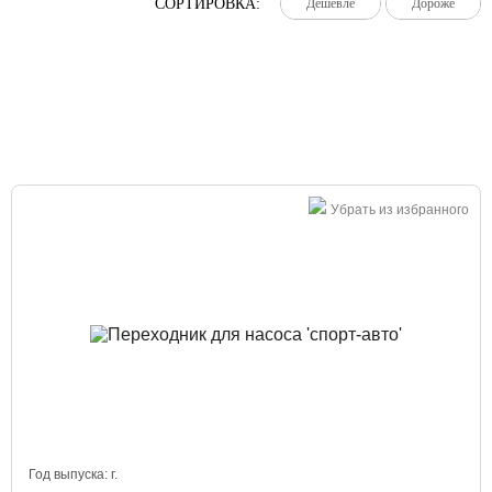
СОРТИРОВКА:
Дешевле
Дешевле
Дешевле
Дороже
Дороже
Дороже
Большая распродажа!
Убрать из избранного
Год выпуска:
г.