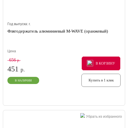
Год выпуска:
г.
Флягодержатель алюминиевый M-WAVE (оранжевый)
Цена
656
р.
В КОРЗИНУ
В КОРЗИНУ
В КОРЗИНУ
451
р.
Купить в 1 клик
В НАЛИЧИИ
Убрать из избранного