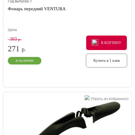
Год выпуска:
г.
Фонарь передний VENTURA
Цена
393
р.
В КОРЗИНУ
В КОРЗИНУ
В КОРЗИНУ
271
р.
Купить в 1 клик
В НАЛИЧИИ
Убрать из избранного