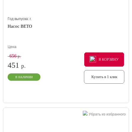
Год выпуска:
г.
Насос BETO
Цена
656
р.
В КОРЗИНУ
В КОРЗИНУ
В КОРЗИНУ
451
р.
Купить в 1 клик
В НАЛИЧИИ
Убрать из избранного