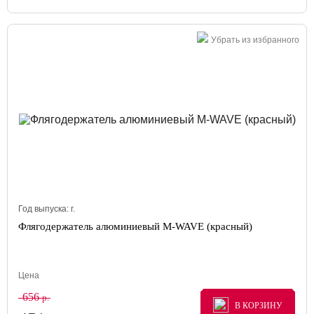
Убрать из избранного
Год выпуска:
г.
Флягодержатель алюминиевый M-WAVE (красный)
Цена
656
р.
В КОРЗИНУ
В КОРЗИНУ
В КОРЗИНУ