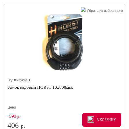
Убрать из избранного
Год выпуска:
г.
Замок кодовый HORST 10x800мм.
Цена
590
р.
В КОРЗИНУ
В КОРЗИНУ
В КОРЗИНУ
406
р.