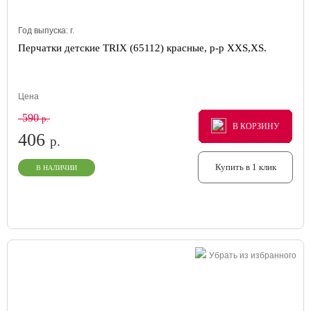
Год выпуска:
г.
Перчатки детские TRIX (65112) красные, р-р XXS,XS.
Цена
590
р.
В КОРЗИНУ
В КОРЗИНУ
В КОРЗИНУ
406
р.
Купить в 1 клик
В НАЛИЧИИ
Убрать из избранного