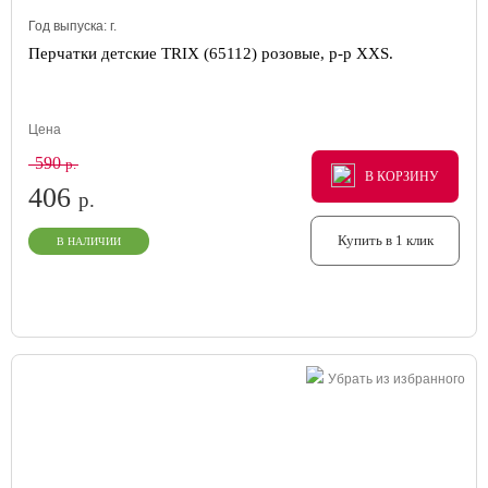
Год выпуска:
г.
Перчатки детские TRIX (65112) розовые, р-р XXS.
Цена
590
р.
В КОРЗИНУ
В КОРЗИНУ
В КОРЗИНУ
406
р.
Купить в 1 клик
В НАЛИЧИИ
Убрать из избранного