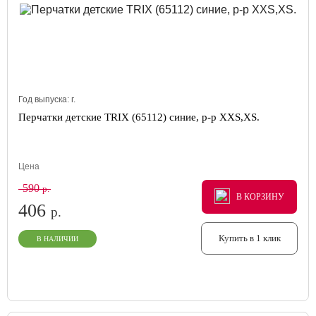
Год выпуска:
г.
Перчатки детские TRIX (65112) синие, р-р XXS,XS.
Цена
590
р.
В КОРЗИНУ
В КОРЗИНУ
В КОРЗИНУ
406
р.
Купить в 1 клик
В НАЛИЧИИ