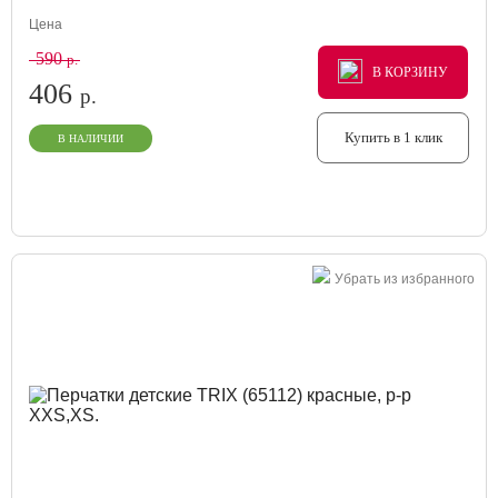
Цена
590
р.
В КОРЗИНУ
В КОРЗИНУ
В КОРЗИНУ
406
р.
Купить в 1 клик
В НАЛИЧИИ
Убрать из избранного