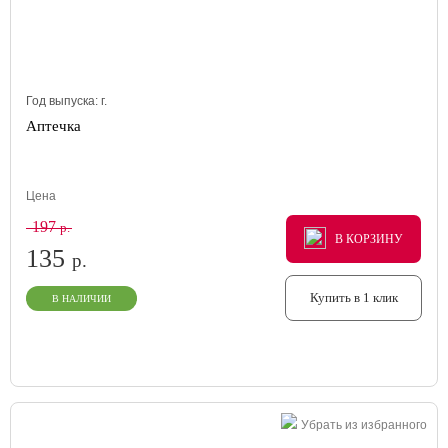
Год выпуска:
г.
Аптечка
Цена
197
р.
В КОРЗИНУ
В КОРЗИНУ
В КОРЗИНУ
135
р.
Купить в 1 клик
В НАЛИЧИИ
Убрать из избранного