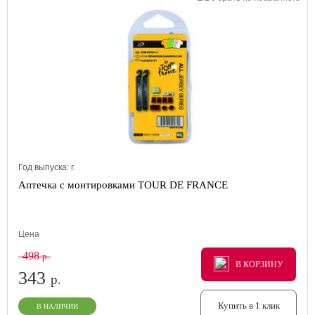
Год выпуска:
г.
Аптечка с монтировками TOUR DE FRANCE
Цена
498
р.
В КОРЗИНУ
В КОРЗИНУ
В КОРЗИНУ
343
р.
Купить в 1 клик
В НАЛИЧИИ