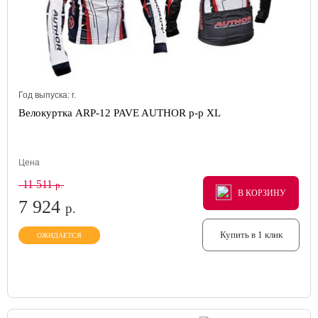
Год выпуска:
г.
Велокуртка ARP-12 PAVE AUTHOR р-р XL
Цена
11 511
р.
В КОРЗИНУ
В КОРЗИНУ
В КОРЗИНУ
7 924
р.
Купить в 1 клик
ОЖИДАЕТСЯ