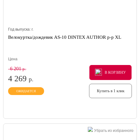
Год выпуска:
г.
Велокуртка/дождевик AS-10 DINTEX AUTHOR р-р XL
Цена
6 201
р.
В КОРЗИНУ
В КОРЗИНУ
В КОРЗИНУ
4 269
р.
Купить в 1 клик
ОЖИДАЕТСЯ
Убрать из избранного