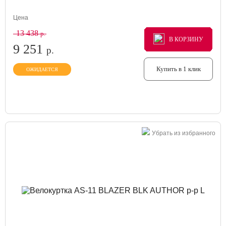
Цена
13 438
р.
В КОРЗИНУ
В КОРЗИНУ
В КОРЗИНУ
9 251
р.
Купить в 1 клик
ОЖИДАЕТСЯ
Убрать из избранного