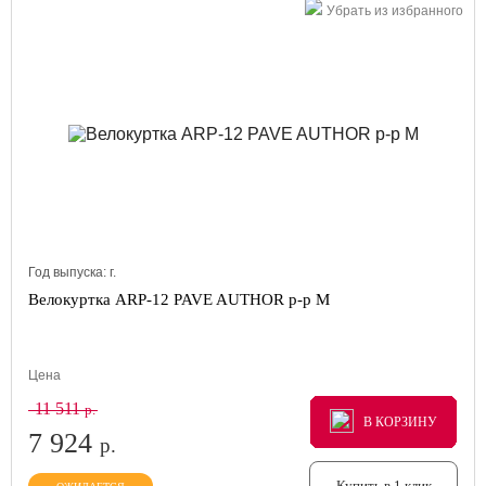
Убрать из избранного
Год выпуска:
г.
Велокуртка ARP-12 PAVE AUTHOR р-р M
Цена
11 511
р.
В КОРЗИНУ
В КОРЗИНУ
В КОРЗИНУ
7 924
р.
Купить в 1 клик