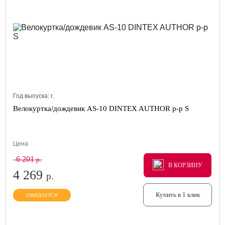
Год выпуска:
г.
Велокуртка/дождевик AS-10 DINTEX AUTHOR р-р S
Цена
6 201
р.
В КОРЗИНУ
В КОРЗИНУ
В КОРЗИНУ
4 269
р.
Купить в 1 клик
ОЖИДАЕТСЯ