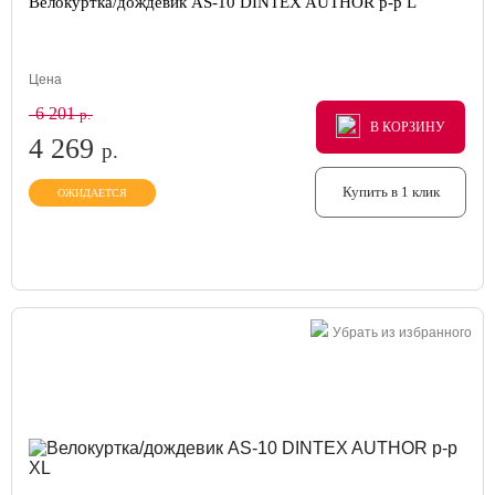
Велокуртка/дождевик AS-10 DINTEX AUTHOR р-р L
Цена
6 201
р.
В КОРЗИНУ
В КОРЗИНУ
В КОРЗИНУ
4 269
р.
Купить в 1 клик
ОЖИДАЕТСЯ
Убрать из избранного