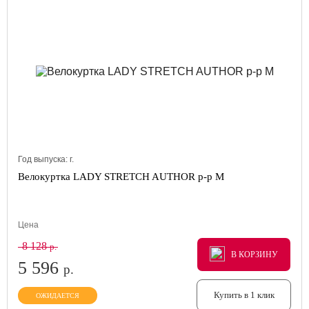
Год выпуска:
г.
Велокуртка LADY STRETCH AUTHOR р-р M
Цена
8 128
р.
В КОРЗИНУ
В КОРЗИНУ
В КОРЗИНУ
5 596
р.
Купить в 1 клик
ОЖИДАЕТСЯ