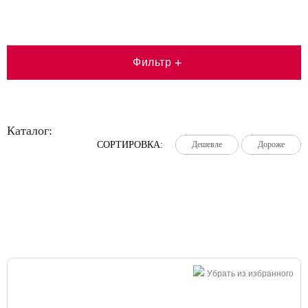
Фильтр
+
Каталог:
СОРТИРОВКА:
Дешевле
Дешевле
Дешевле
Дороже
Дороже
Дороже
Большая распродажа!
Убрать из избранного