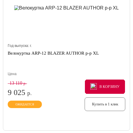
Год выпуска:
г.
Велокуртка ARP-12 BLAZER AUTHOR р-р XL
Цена
13 110
р.
В КОРЗИНУ
В КОРЗИНУ
В КОРЗИНУ
9 025
р.
Купить в 1 клик
ОЖИДАЕТСЯ