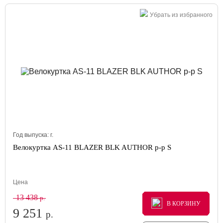
Убрать из избранного
Год выпуска:
г.
Велокуртка AS-11 BLAZER BLK AUTHOR р-р S
Цена
13 438
р.
В КОРЗИНУ
В КОРЗИНУ
В КОРЗИНУ
9 251
р.