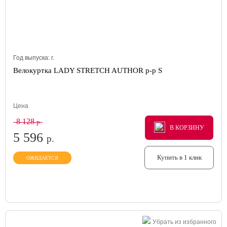
Год выпуска:
г.
Велокуртка LADY STRETCH AUTHOR р-р S
Цена
8 128
р.
В КОРЗИНУ
В КОРЗИНУ
В КОРЗИНУ
5 596
р.
Купить в 1 клик
ОЖИДАЕТСЯ
Убрать из избранного