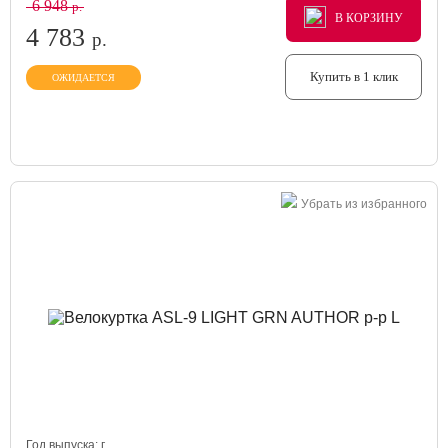
6 948
р.
В КОРЗИНУ
В КОРЗИНУ
В КОРЗИНУ
4 783
р.
Купить в 1 клик
ОЖИДАЕТСЯ
Убрать из избранного
Год выпуска:
г.