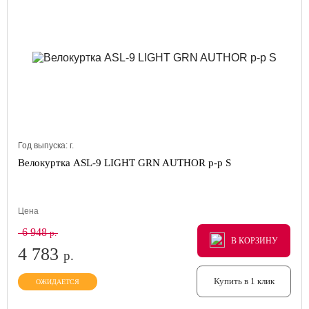
Год выпуска:
г.
Велокуртка ASL-9 LIGHT GRN AUTHOR р-р S
Цена
6 948
р.
В КОРЗИНУ
В КОРЗИНУ
В КОРЗИНУ
4 783
р.
Купить в 1 клик
ОЖИДАЕТСЯ