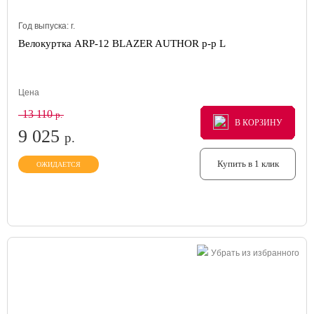
Год выпуска:
г.
Велокуртка ARP-12 BLAZER AUTHOR р-р L
Цена
13 110
р.
В КОРЗИНУ
В КОРЗИНУ
В КОРЗИНУ
9 025
р.
Купить в 1 клик
ОЖИДАЕТСЯ
Убрать из избранного