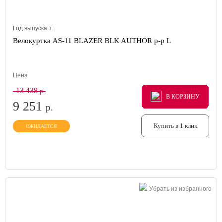
Год выпуска:
г.
Велокуртка AS-11 BLAZER BLK AUTHOR р-р L
Цена
13 438
р.
В КОРЗИНУ
В КОРЗИНУ
В КОРЗИНУ
9 251
р.
Купить в 1 клик
ОЖИДАЕТСЯ
Убрать из избранного