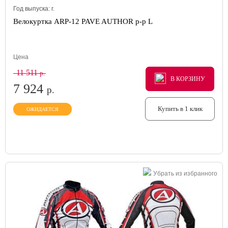
Год выпуска:
г.
Велокуртка ARP-12 PAVE AUTHOR р-р L
Цена
11 511
р.
В КОРЗИНУ
В КОРЗИНУ
В КОРЗИНУ
7 924
р.
Купить в 1 клик
ОЖИДАЕТСЯ
Убрать из избранного