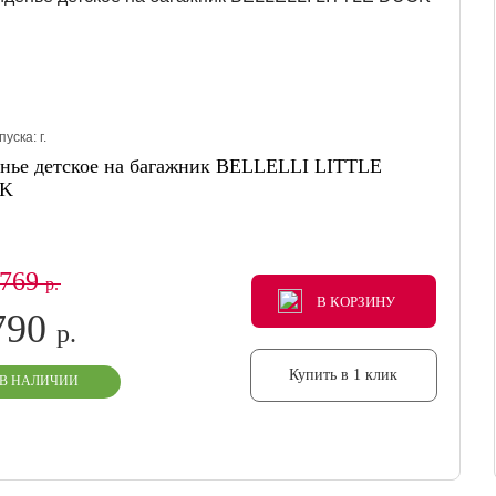
пуска:
г.
нье детское на багажник BELLELLI LITTLE
K
 769
р.
В КОРЗИНУ
В КОРЗИНУ
В КОРЗИНУ
790
р.
Купить в 1 клик
В НАЛИЧИИ