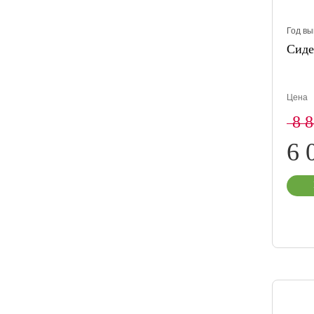
Год вы
Сиде
Цена
8 
6 