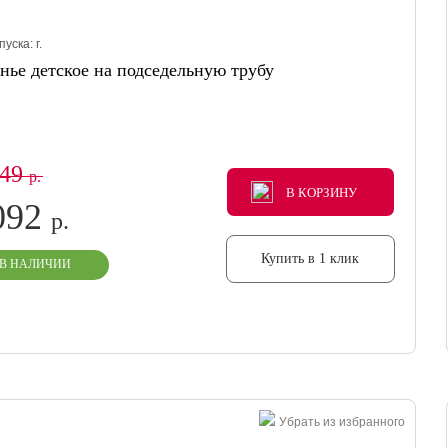
пуска:
г.
нье детское на подседельную трубу
849
р.
В КОРЗИНУ
В КОРЗИНУ
В КОРЗИНУ
092
р.
Купить в 1 клик
В НАЛИЧИИ
Убрать из избранного