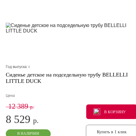
Год выпуска:
г.
Сиденье детское на подседельную трубу BELLELLI
LITTLE DUCK
Цена
12 389
р.
В КОРЗИНУ
В КОРЗИНУ
В КОРЗИНУ
8 529
р.
Купить в 1 клик
В НАЛИЧИИ