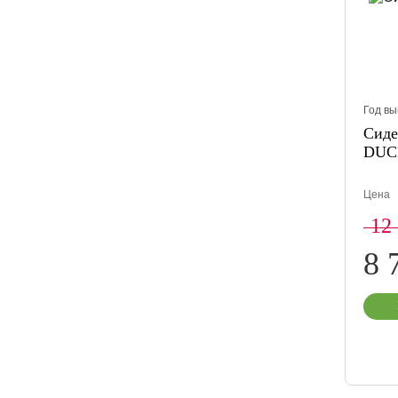
Год вы
Сиде
DUC
Цена
12
8 