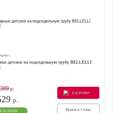
пуска:
г.
нье детское на подседельную трубу BELLELLI
E
 389
р.
В КОРЗИНУ
В КОРЗИНУ
В КОРЗИНУ
529
р.
Купить в 1 клик
В НАЛИЧИИ