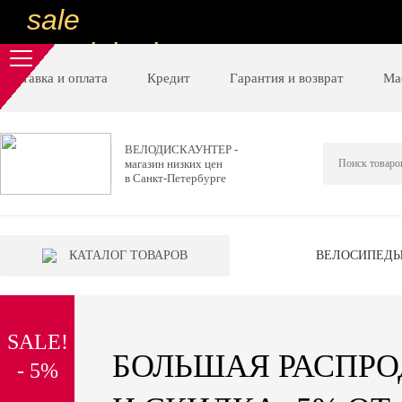
sale
special price
sale
Доставка и оплата
Кредит
Гарантия и возврат
Ма
ну очень
низкие цены
ВЕЛОДИСКАУНТЕР -
магазин низких цен
вот дешево
в Санкт-Петербурге
sale
special price
КАТАЛОГ ТОВАРОВ
ВЕЛОСИПЕД
sale
дешевле уже не будет
SALE!
sale
БОЛЬШАЯ РАСПР
- 5%
надо брать