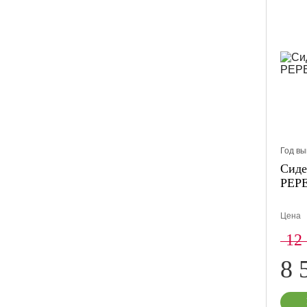
Год вы
Сиде
PEP
Цена
12
8 