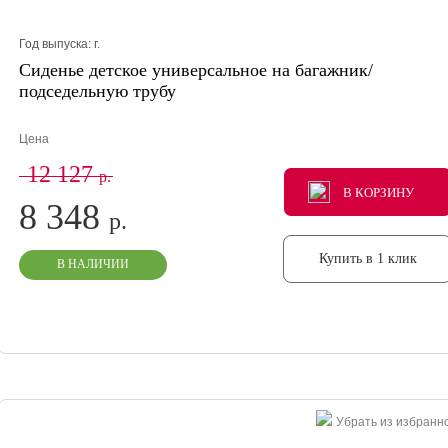
Год выпуска:
г.
Сиденье детское универсальное на багажник/
подседельную трубу
Цена
12 127
р.
В КОРЗИНУ
В КОРЗИНУ
В КОРЗИНУ
8 348
р.
Купить в 1 клик
В НАЛИЧИИ
Убрать из избранн