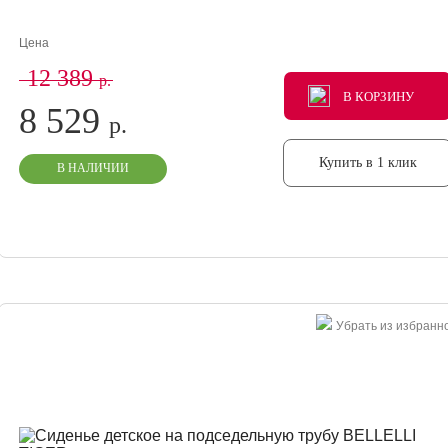
Цена
12 389
р.
В КОРЗИНУ
В КОРЗИНУ
В КОРЗИНУ
8 529
р.
Купить в 1 клик
В НАЛИЧИИ
Убрать из избранн