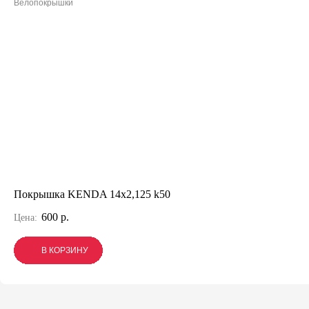
Велопокрышки
Покрышка KENDA 14х2,125 k50
600 р.
Цена:
В КОРЗИНУ
В КОРЗИНУ
В КОРЗИНУ