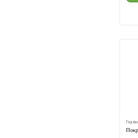
Год вы
Покр