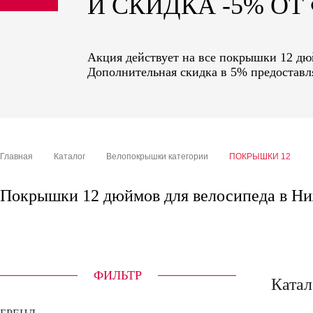
И СКИДКА -5% О
sale
special price
Акция действует на все покрышки 12 дюй
Дополнительная скидка в 5% предоставля
Главная
Каталог
Велопокрышки категории
ПОКРЫШКИ 12
Покрышки 12 дюймов для велосипеда в Н
ФИЛЬТР
Катал