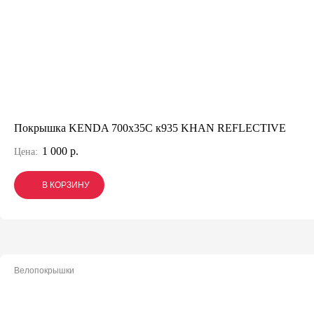
Покрышка KENDA 700х35С к935 KHAN REFLECTIVE
1 000 р.
Цена:
В КОРЗИНУ
В КОРЗИНУ
В КОРЗИНУ
Велопокрышки