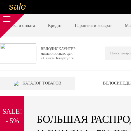
sale
special price
sale
Доставка и оплата
Кредит
Гарантия и возврат
Ма
ну очень
низкие цены
ВЕЛОДИСКАУНТЕР -
магазин низких цен
вот дешево
в Санкт-Петербурге
sale
special price
КАТАЛОГ ТОВАРОВ
ВЕЛОСИПЕД
sale
дешевле уже не будет
SALE!
sale
БОЛЬШАЯ РАСПР
- 5%
надо брать