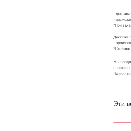
- достав
- возмож
*При зака
Доставка 
- произво
*Стоимос
Мы прода
спортивны
На все т
Эти в