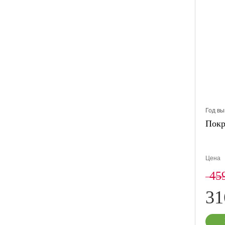
Год вы
Покр
Цена
45
3