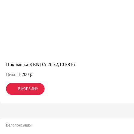
Покрышка KENDA 26'х2,10 k816
1 200 р.
Цена:
В КОРЗИНУ
В КОРЗИНУ
В КОРЗИНУ
Велопокрышки