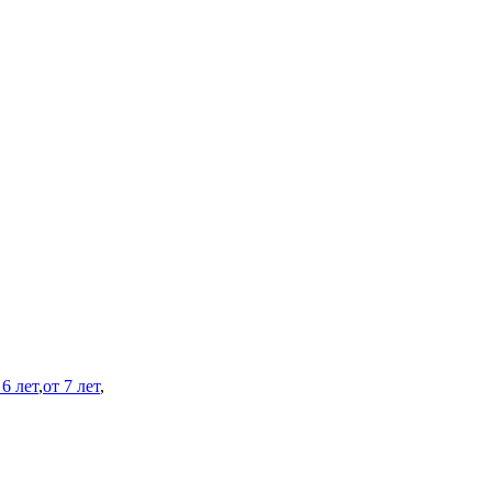
 6 лет
,
от 7 лет
,