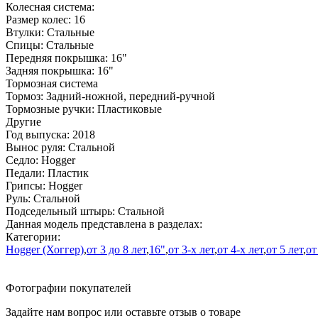
Колесная система:
Размер колес:
16
Втулки:
Стальные
Спицы:
Стальные
Передняя покрышка:
16"
Задняя покрышка:
16"
Тормозная система
Тормоз:
Задний-ножной, передний-ручной
Тормозные ручки:
Пластиковые
Другие
Год выпуска:
2018
Вынос руля:
Стальной
Седло:
Hogger
Педали:
Пластик
Грипсы:
Hogger
Руль:
Стальной
Подседельный штырь:
Cтальной
Данная модель представлена в разделах:
Категории:
Hogger (Хоггер)
,
от 3 до 8 лет
,
16"
,
от 3-х лет
,
от 4-х лет
,
от 5 лет
,
от
Фотографии покупателей
Задайте нам вопрос или оставьте отзыв о товаре