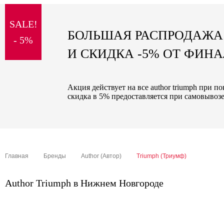
sale
SALE!
special price
БОЛЬШАЯ РАСПРОДАЖА
- 5%
И СКИДКА -5% ОТ ФИН
Акция действует на все author triumph при п
скидка в 5% предоставляется при самовывозе
Главная
Бренды
Author (Автор)
Triumph (Триумф)
Author Triumph в Нижнем Новгороде