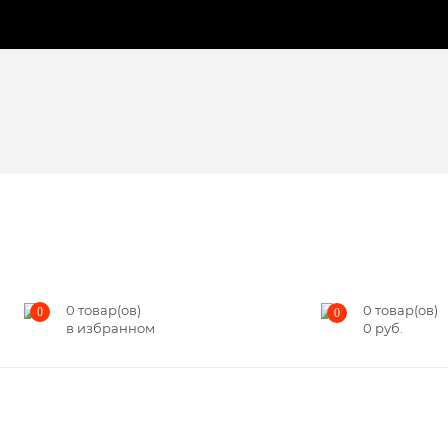
0
товар(ов)
0
товар(ов)
0
0
в избранном
0
руб.